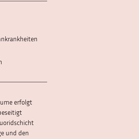
hnkrankheiten
n
ume erfolgt
eseitigt
luoridschicht
ege und den