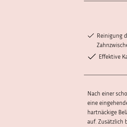
bei
Notfällen
oder
unter:
https://stmk.zahnaerztekammer.at/patientinnen/notdienstsuc
Reinigung 
Wir
Zahnzwisch
wünschen
ihnen
Effektive 
einen
erholsamen
Sommer
2026.
Nach einer sch
eine eingehende
hartnäckige Bel
auf. Zusätzlich