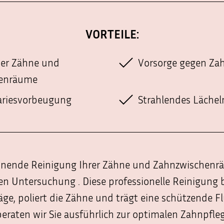
VORTEILE:
he
der Zähne und
Vorsorge gegen Za
enräume
Kariesvorbeugung
Strahlendes Lächel
onende Reinigung Ihrer Zähne und Zahnzwischenrä
n Untersuchung . Diese professionelle Reinigung b
äge, poliert die Zähne und trägt eine schützende F
 beraten wir Sie ausführlich zur optimalen Zahnpfl