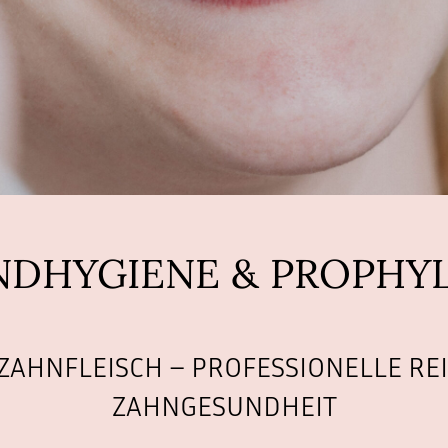
DHYGIENE & PROPHY
gmx.at
ZAHNFLEISCH – PROFESSIONELLE REI
ZAHNGESUNDHEIT