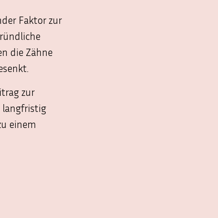
nder Faktor zur
ründliche
en die Zähne
esenkt.
trag zur
langfristig
zu einem