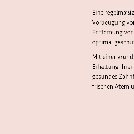
Wir
sind
Eine regelmäßig
ab
Vorbeugung von
dem
Entfernung von
20.7.2026
bis
optimal geschü
zum
31.7.2026
Mit einer gründ
auf
Erhaltung Ihrer
Urlaub.
gesundes Zahnfl
Unsere
Vertretung.
frischen Atem u
Dr.
Fabian
20-
23.7
und
27.7.-29.7