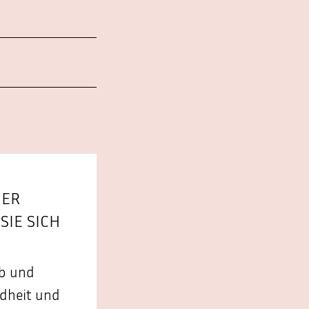
NER
IE SICH
ab und
ndheit und