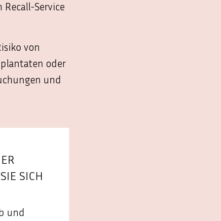
 Recall-Service
Risiko von
mplantaten oder
suchungen und
NER
IE SICH
ab und